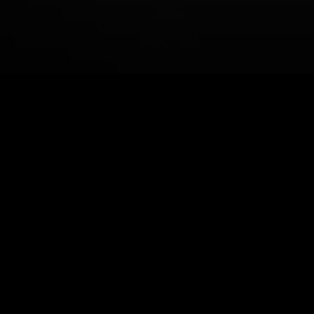
Impressum
ZEITGEIST Werbung GbR
Ines Herrmann
Berliner Straße 22
39288 Burg
Telefon:
+49 3921 / 93 94 0